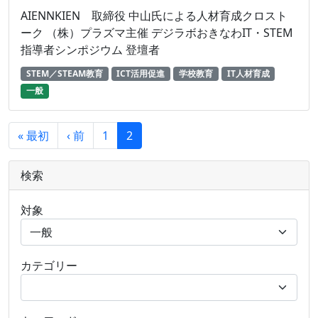
AIENNKIEN 取締役 中山氏による人材育成クロスト
ーク （株）プラズマ主催 デジラボおきなわIT・STEM
指導者シンポジウム 登壇者
STEM／STEAM教育
ICT活用促進
学校教育
IT人材育成
一般
« 最初
‹ 前
1
2
検索
対象
カテゴリー