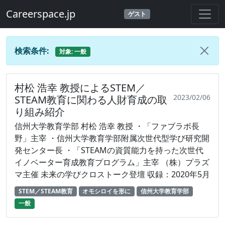
Careerspace.jp
ゲスト
検索条件:
対象: 一般
村松 浩幸 教授によるSTEM／
2023/02/06
STEAM教育に関わる人財育成の取
り組み紹介
信州大学教育学部 村松 浩幸 教授 ・「ファブラボ長
野」主宰 ・信州大学教育学部附属次世代型学び研究開
発センター長 ・「STEAMの資質能力を持った次世代
イノベーター育成教育プログラム」主宰 （株）プラズ
マ主催 未来の学びクロストーク登壇 収録：2020年5月
STEM／STEAM教育
オモシロイを形に
信州大学教育学部
一般