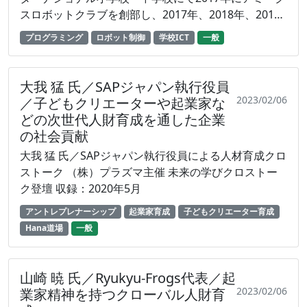
スロボットクラブを創部し、2017年、2018年、2019
年WROミドル競技（小学生）全国優勝、2018年WRO
プログラミング
ロボット制御
学校ICT
一般
ミドル競技（中学生）全国準優勝、そして、2019年
WROエキスパート競技（小学生）において世界6位の
子どもを育成した指導者。
大我 猛 氏／SAPジャパン執行役員
2023/02/06
／子どもクリエーターや起業家な
どの次世代人財育成を通した企業
の社会貢献
大我 猛 氏／SAPジャパン執行役員による人材育成クロ
ストーク （株）プラズマ主催 未来の学びクロストー
ク登壇 収録：2020年5月
アントレプレナーシップ
起業家育成
子どもクリエーター育成
Hana道場
一般
山崎 暁 氏／Ryukyu-Frogs代表／起
2023/02/06
業家精神を持つクローバル人財育