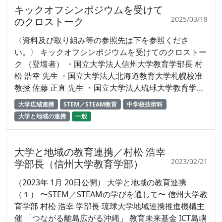
接続によるネットワークの安定高速化と高等教育機関
キックオフシンポジウムを受けて
との連携加速を計画 コミュニティ・スクール、地域学
2025/03/18
のクロストーク
校活動の取り組み ネット接続が整備された公民館で、
〈資料及び取り組み等の参照先は下を参照くださ
県外の大学との連携による子どもたちへの学習支援の
い。〉 キックオフシンポジウムを受けてのクロストー
しくみを確立
ク （登壇者） ・国立大学法人信州大学教育学部長 村
松 浩幸 先生 ・国立大学法人北海道教育大学札幌校准
教授 佐藤 正直 先生 ・国立大学法人琉球大学教育学部
准教授 岡本 牧子 先生 ○ キックオフシンポジウム
大学広域連携
STEM／STEAM教育
中学校技術科
（2023年1月20日）の講話
大学と地域の連携
一般
https://sites.google.com/plazma.co.jp/u-rykyu-i3-
test/top 〈本クロストークに係る資料及び取り組み等
の参照先〉 ○ 信州大学村松先生の論文 ・Application
大学と地域の教育連携／村松 浩幸
of creative learning principles within blended
2023/02/21
学部長（信州大学教育学部）
teacher professional development on integration
（2023年 1月 20日公開） 大学と地域の教育連携
of computer programming education into
（１） 〜STEM／STEAMの学びを通して〜 信州大学教
elementary and middle school classrooms
育学部 村松 浩幸 学部長 琉球大学地域連携推進機構主
Information and Learning Science,Volume 121 2020
催 「つながる離島広がる沖縄」 教育未来基金 ICT島嶼
／Yumiko Murai, Hiroyuki Muramatsu