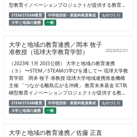
型教育イノベーションプロジェクトが提供する教育映
https://www.emerald.com/insight/content/doi/10.1
像 コンテンツ 運用管理：株式会社プラズマ（委託）
108/ILS-04-2020-0122/full/html ○ 信州大学村松先生
STEM/STEAM教育
中学校技術・家庭科教員養成
ものづくり
の論文 オンラインによる小学校プログラミング教育の
大学と地域の連携
一般
県内広域教員研修,『オンラインで拓く技術・情報教育
の可能性 －小学校，中学校，高等学校，大学，教員研
修，学会活動の取り組み－』,一般社団法人日本産業技
大学と地域の教育連携／岡本 牧子
術教育学会 ，pp.182-187(2021) ／村松浩幸・村井裕
2023/02/21
准教授（琉球大学教育学部）
実子・松坂真吾・他1 名 https://amzn.to/3JbfCOc ○
（2023年 1月 20日公開） 大学と地域の教育連携
北海道教育大学未来の学び協創研究センター
（３） 〜STEM／STEAMの学びを通して〜 琉球大学教
https://www.hokkyodai.ac.jp/mirai/index.html ○ 佐
育学部 岡本 牧子 准教授 琉球大学地域連携推進機構
藤正直先生の研究室
主催 「つながる離島広がる沖縄」 教育未来基金 ICT島
https://sites.google.com/s.hokkyodai.ac.jp/hue-
嶼型教育イノベーションプロジェクトが提供する教育
tech-edu-lab/ ○ 琉球大学教育学部のアドバイザリー
映像 コンテンツ 運用管理：株式会社プラズマ（委
スタッフ派遣事業 https://www.edu.u-
STEM/STEAM教育
中学校技術・家庭科教員養成
ものづくり
託）
ryukyu.ac.jp/educator/advisory/ ○ 琉球大学教育学
大学と地域の連携
一般
部の各種取組 (次世代人材育成事業・リケジョ事
業、他) https://www.edu.u-
ryukyu.ac.jp/educator/project/ 「つながる離島広が
大学と地域の教育連携／佐藤 正直