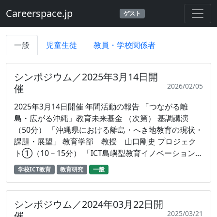
Careerspace.jp
ゲスト
一般
児童生徒
教員・学校関係者
シンポジウム／2025年3月14日開
2026/02/05
催
2025年3月14日開催 年間活動の報告 「つながる離
島・広がる沖縄」教育未来基金 （次第） 基調講演
（50分） 「沖縄県における離島・へき地教育の現状・
課題・展望」 教育学部 教授 山口剛史 プロジェク
ト①（10－15分） 「ICT島嶼型教育イノベーションプ
ロジェクト」 地域連携推進機構准教授 柴田聡史 プ
学校ICT教育
教育研究
一般
ロジェクト②（10－15分） 「離島地域等の教育環境
に合わせた方式別オンライン理科実験の実証研究」 教
育学部 准教授 福本晃造 プロジェクト③（15分）
シンポジウム／2024年03月22日開
「ICTを活用した高校生のミールサポート」 農学部
2025/03/21
催