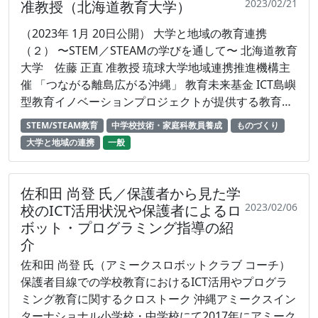
る沖縄」教育未来基金 ICT島嶼型教育イノベーション
2023/02/21
准教授（北海道教育大学）
プロジェクト 琉球大学地域連携推進機構 株式会社プ
（2023年 1月 20日公開） 大学と地域の教育連携
ラズマ（委託） 2023年3月6日オンデマンド配信開始
（２） 〜STEM／STEAMの学びを通して〜 北海道教育
大学 佐藤 正直 准教授 琉球大学地域連携推進機構主
催 「つながる離島広がる沖縄」 教育未来基金 ICT島嶼
型教育イノベーションプロジェクトが提供する教育映
像 コンテンツ 運用管理：株式会社プラズマ（委託）
STEM/STEAM教育
中学校技術・家庭科教員養成
ものづくり
大学と地域の連携
一般
佐和田 尚登 氏／保護者から見た学
2023/02/06
校のICT活用状況や保護者によるロ
ボット・プログラミング指導の紹
介
佐和田 尚登 氏（アミークスロボットクラブ コーチ）
保護者目線での学校教育におけるICT活用やプログラ
ミング教育に関するクロストーク 沖縄アミークスイン
ターナショナル小学校・中学校にて2017年にアミーク