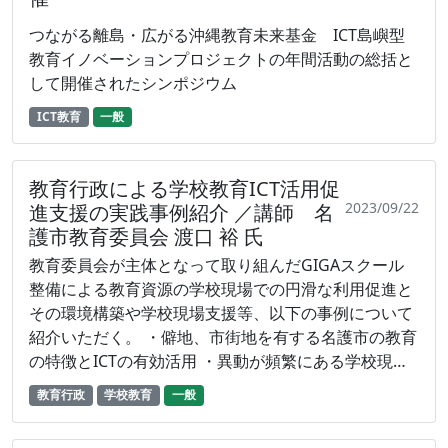
准教授 井口直子（事前収録ビデオ） プロジェクト
つながる離島・広がる沖縄教育未来基金 ICT島嶼型
④（15分） 「離島地域の課題解決に向けたオンライ
教育イノベーションプロジェクトの年間活動の総括と
ンＰＢＬの開発と展開」 ―多様なステークホルダーに
して開催されたシンポジウム
よる本島と離島の連携－ 地域連携推進機構 特命准教
授 畑中寛
ICT教育
一般
教育行政による学校教育ICT活用促
2023/09/22
進支援の実践事例紹介 ／講師 名
護市教育委員会 渡口 裕 氏
教育委員会が主体となって取り組んだGIGAスクール
整備による教育資源の学校現場での円滑な利用促進と
その環境構築や学校現場支援等、以下の事例について
紹介いただく。 ・僻地、市街地を有する名護市の教育
の特徴とICTの有効活用 ・異動が頻繁にある学校現場
にできるだけスムーズなICT利活用が実現するための
教育行政
学校教育
一般
工夫 ・ICT活用によるキャリア教育の充実 ・教員の指
導ノウハウ集積トップレベル実現の背景 ・サイネット