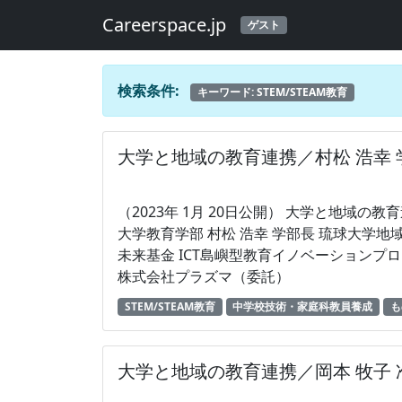
Careerspace.jp
ゲスト
検索条件:
キーワード: STEM/STEAM教育
大学と地域の教育連携／村松 浩幸
（2023年 1月 20日公開） 大学と地域の教育連携（１） 〜STEM／STEAMの学びを通して〜 信州
大学教育学部 村松 浩幸 学部長 琉球大学地域連携推進機構主催 「つながる離島広がる沖縄」 教育
未来基金 ICT島嶼型教育イノベーションプロジェ
株式会社プラズマ（委託）
STEM/STEAM教育
中学校技術・家庭科教員養成
も
大学と地域の教育連携／岡本 牧子